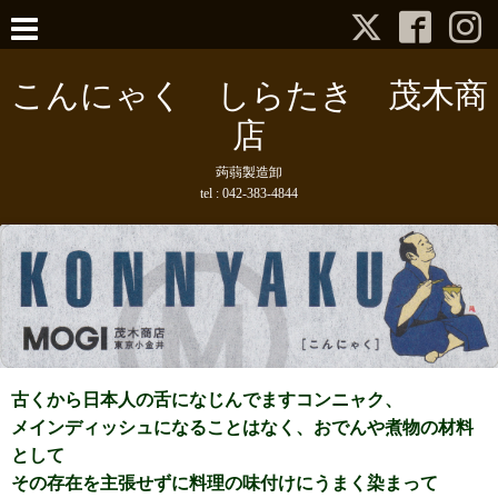
こんにゃく しらたき 茂木商
店
蒟蒻製造卸
tel :
042-383-4844
古くから日本人の舌になじんでますコンニャク
、
メインディッシュになることはなく、おでんや煮物の材料
として
その存在を主張せずに料理の味付けにうまく染まって