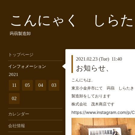
こんにゃく しらた
蒟蒻製造卸
トップページ
2021.02.23 (Tue) 11:40
インフォメーション
お知らせ、
2021
こんにちは、
11
05
04
03
東京小金井市にて 蒟蒻 しらた
製造卸をしております
02
株式会社 茂木商店です
https://www.instagram.com/p/
カレンダー
会社情報