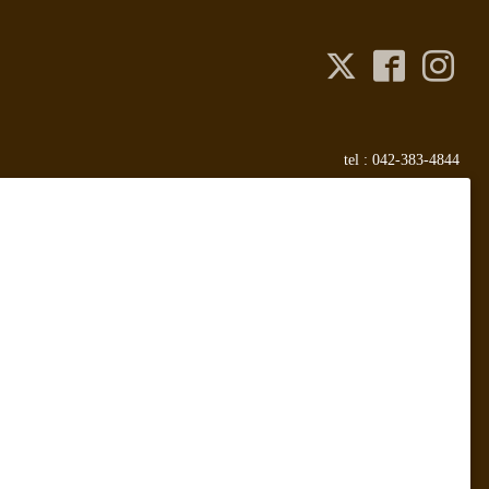
tel :
042-383-4844