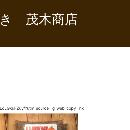
き 茂木商店
き
CLoLGkuFZuy/?utm_source=ig_web_copy_link